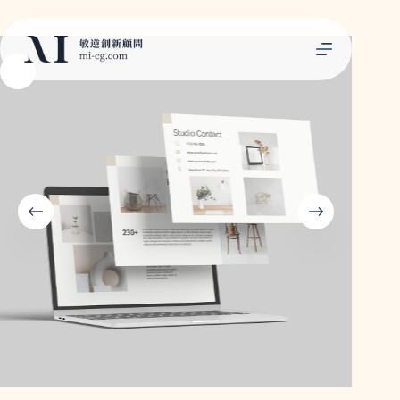
跳
範例商品(可變商品)
NT$
777
–
至
選擇規格
此
NT$
999
價
主
產
格
要
品
範
內
有
圍：
容
多
NT$777
種
到
NT$999
款
式。
可
在
產
品
頁
面
選
擇
選