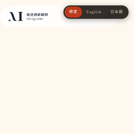
跳
至
中文
English
日本語
主
要
內
容