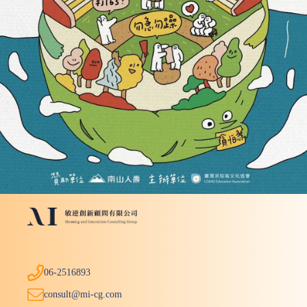
06-2516893
consult@mi-cg.com