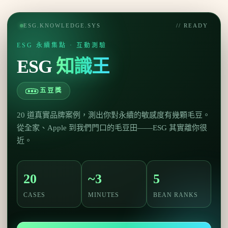
跳
至
ESG.KNOWLEDGE.SYS
// READY
主
要
ESG 永續集點 · 互動測驗
內
ESG
知識王
容
五豆獎
20 道真實品牌案例，測出你對永續的敏感度有幾顆毛豆。
從全家、Apple 到我們門口的毛豆田——ESG 其實離你很
近。
20
~3
5
CASES
MINUTES
BEAN RANKS